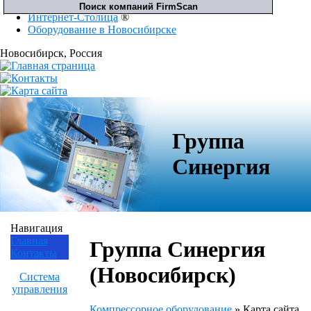
Интернет-Столица
®
Оборудование в Новосибирске
Новосибирск
, Россия
Группа
Синергия
Навигация
Главная
Группа Синергия
Контакты
(Новосибирск)
Система
управления
Компрессорное оборудование
»
Карта сайта